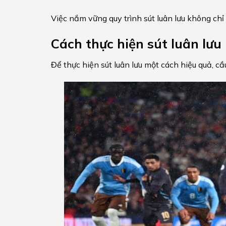
Việc nắm vững quy trình sút luân lưu không chỉ
Cách thực hiện sút luân lưu
Để thực hiện sút luân lưu một cách hiệu quả, cầ