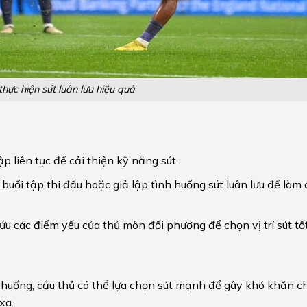
hực hiện sút luân lưu hiệu quả
ập liên tục để cải thiện kỹ năng sút.
 buổi tập thi đấu hoặc giả lập tình huống sút luân lưu để làm
ứu các điểm yếu của thủ môn đối phương để chọn vị trí sút tố
h huống, cầu thủ có thể lựa chọn sút mạnh để gây khó khăn c
xa.