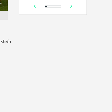
ể khiến