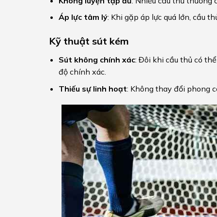
Không luyện tập đủ
: Nhiều cầu thủ thường 
Áp lực tâm lý
: Khi gặp áp lực quá lớn, cầu t
Kỹ thuật sút kém
Sút không chính xác
: Đôi khi cầu thủ có t
độ chính xác.
Thiếu sự linh hoạt
: Không thay đổi phong c