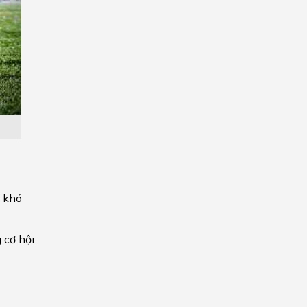
p khó
 cơ hội