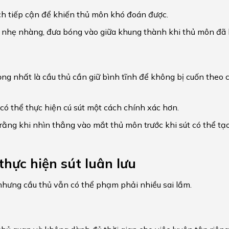
ách tiếp cận để khiến thủ môn khó đoán được.
út nhẹ nhàng, đưa bóng vào giữa khung thành khi thủ môn đã l
ọng nhất là cầu thủ cần giữ bình tĩnh để không bị cuốn theo
 có thể thực hiện cú sút một cách chính xác hơn.
 rằng khi nhìn thẳng vào mắt thủ môn trước khi sút có thể tạo 
thực hiện sút luân lưu
 nhưng cầu thủ vẫn có thể phạm phải nhiều sai lầm.