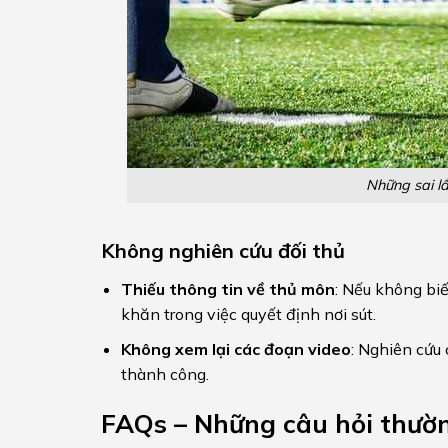
Những sai lầ
Không nghiên cứu đối thủ
Thiếu thông tin về thủ môn
: Nếu không bi
khăn trong việc quyết định nơi sút.
Không xem lại các đoạn video
: Nghiên cứu 
thành công.
FAQs – Những câu hỏi thườn