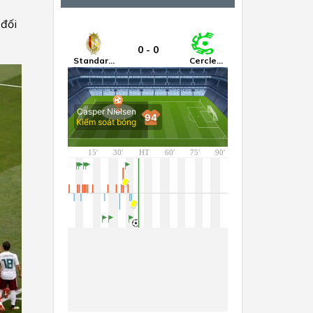
 đối
0
-
0
0
-
Standard
Cercle
Go Ahead
Liege
Brugge
Eagles