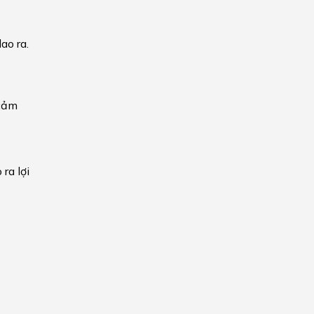
ao ra.
 cảm
ra lợi