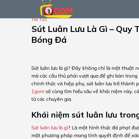
Bỏ
qua
nội
TIN TỨC
Sút Luân Lưu Là Gì – Quy 
dung
Bóng Đá
Sút luân lưu là gì? Đây không chỉ là một thuật
mà các cầu thủ phải vượt qua để ghi bàn trong 
chính thức và hiệp phụ, sút luân lưu trở thành
1gom
sẽ cùng tìm hiểu sâu về khái niệm này, c
từ các chuyên gia.
Khái niệm sút luân lưu tron
Sút luân lưu là gì
? Là một hình thức đá phạt đượ
một phương pháp mang tính quyết định để xác 