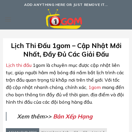
Bỏ
ADD ANYTHING HERE OR JUST REMOVE IT...
qua
nội
dung
Lịch Thi Đấu 1gom – Cập Nhật Mới
Nhất, Đầy Đủ Các Giải Đấu
Lịch thi đấu
1gom là chuyên mục được cập nhật liên
tục, giúp người hâm mộ bóng đá nắm bắt lịch trình các
trận đấu quan trọng từ khắp nơi trên thế giới. Với tốc
độ cập nhật nhanh chóng, chính xác,
1gom
mang đến
cho bạn thông tin đầy đủ về thời gian, địa điểm và đội
hình thi đấu của các đội bóng hàng đầu.
Xem thêm>>
Bản Xếp Hạng