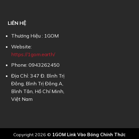
LIÊN HỆ
Thương Hiệu : 1GOM
Website:
https://1gom.earth/
Phone: 0943262450
Địa Chỉ: 347 Đ. Bình Trị
Đông, Bình Trị Đông A,
Bình Tân, Hồ Chí Minh,
Việt Nam
Copyright 2026 ©
1GOM Link Vào Bóng Chính Thức