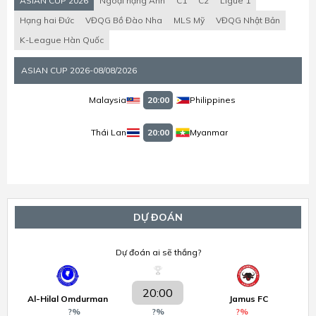
ASIAN CUP 2026
Ngoại hạng Anh
C1
C2
Ligue 1
Hạng hai Đức
VĐQG Bồ Đào Nha
MLS Mỹ
VĐQG Nhật Bản
K-League Hàn Quốc
ASIAN CUP 2026
-
08/08/2026
Malaysia
20:00
Philippines
Thái Lan
20:00
Myanmar
DỰ ĐOÁN
Dự đoán ai sẽ thắng?
20:00
Al-Hilal Omdurman
Jamus FC
?
%
?
%
?
%