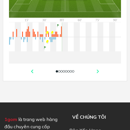
VỀ CHÚNG TÔI
1gom
là trang web hàng
đầu chuyên cung cấp