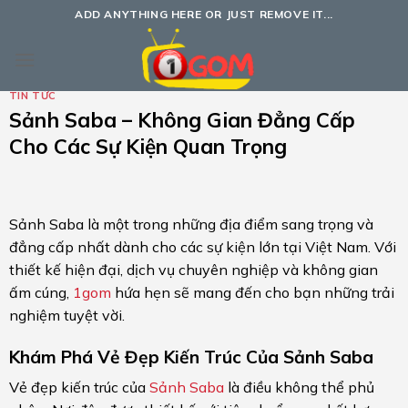
Bỏ
ADD ANYTHING HERE OR JUST REMOVE IT...
qua
nội
dung
TIN TỨC
Sảnh Saba – Không Gian Đẳng Cấp
Cho Các Sự Kiện Quan Trọng
Sảnh Saba là một trong những địa điểm sang trọng và
đẳng cấp nhất dành cho các sự kiện lớn tại Việt Nam. Với
thiết kế hiện đại, dịch vụ chuyên nghiệp và không gian
ấm cúng,
1gom
hứa hẹn sẽ mang đến cho bạn những trải
nghiệm tuyệt vời.
Khám Phá Vẻ Đẹp Kiến Trúc Của Sảnh Saba
Vẻ đẹp kiến trúc của
Sảnh Saba
là điều không thể phủ