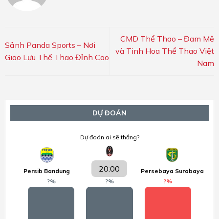
CMD Thể Thao – Đam Mê
Sảnh Panda Sports – Nơi
và Tinh Hoa Thể Thao Việt
Giao Lưu Thể Thao Đỉnh Cao
Nam
DỰ ĐOÁN
Dự đoán ai sẽ thắng?
20:00
Persib Bandung
Persebaya Surabaya
?
%
?
%
?
%