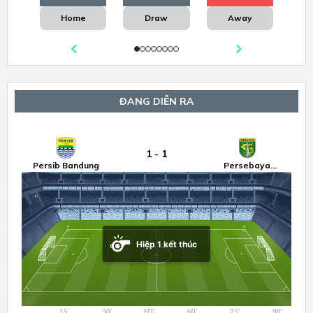
Home
Draw
Away
ĐANG DIỄN RA
1
-
1
U
Persib Bandung
Persebaya
Surabaya